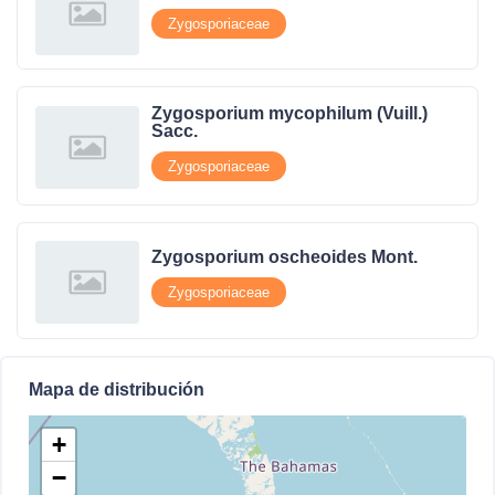
Zygosporiaceae
Zygosporium mycophilum (Vuill.)
Sacc.
Zygosporiaceae
Zygosporium oscheoides Mont.
Zygosporiaceae
Mapa de distribución
+
−