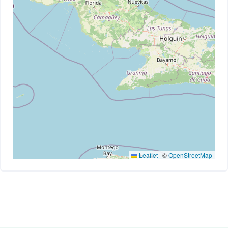
Leaflet
|
©
OpenStreetMap